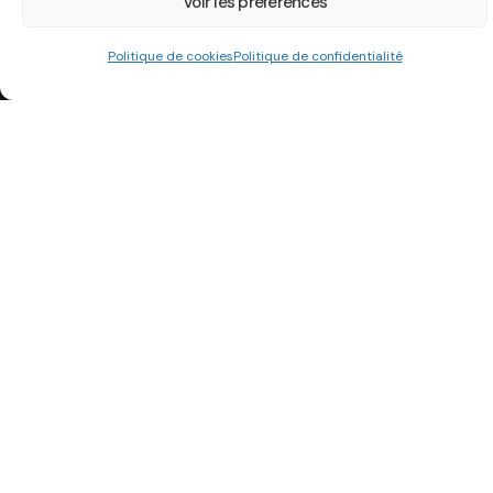
Voir les préférences
Adresse
Politique de cookies
Politique de confidentialité
Association Strass’Iran
7 Rue du Héron
67300 Schiltigheim
Liens utiles
Archives
Activités