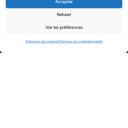
Accepter
Refuser
Voir les préférences
Politique de cookies
Politique de confidentialité
Adresse
Association Strass’Iran
7 Rue du Héron
67300 Schiltigheim