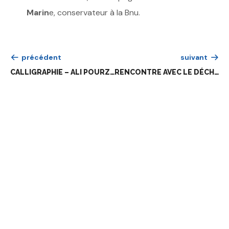
Marin
e, conservateur à la Bnu.
précédent
suivant
CALLIGRAPHIE – ALI POURZAHED
RENCONTRE AVEC LE DÉCHIFFREUR DE L’ÉLAMITE LINÉAIRE – FRANÇOIS DESSET