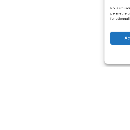
Nous utilis
permet le t
fonctionnali
Ac
ns utiles
Sit
hives
Mentions légales
ivités
Politique de
confidentialité
re un don
Politique de cookies