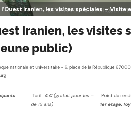
l’Ouest Iranien, les visites spéciales – Visite 
st Iranien, les visites 
jeune public)
èque nationale et universitaire - 6, place de la République 67000
urg
cipants
Tarif :
4 €
(gratuit pour les –
Point de rend
de 16 ans)
1er étage, fo