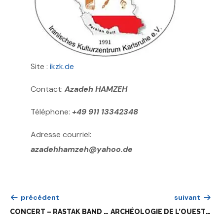
Site :
ikzk.de
Contact:
Azadeh HAMZEH
Téléphone:
+49 911 13342348
Adresse courriel:
azadehhamzeh@yahoo.de
précédent
suivant
CONCERT – RASTAK BAND & YOLAINE MADANI
ARCHÉOLOGIE DE L’OUEST IRANIEN, LES VISITES SPÉCIALES – VISITE EN FAMILLE (ADAPTÉ AU JEUNE PUBLIC)